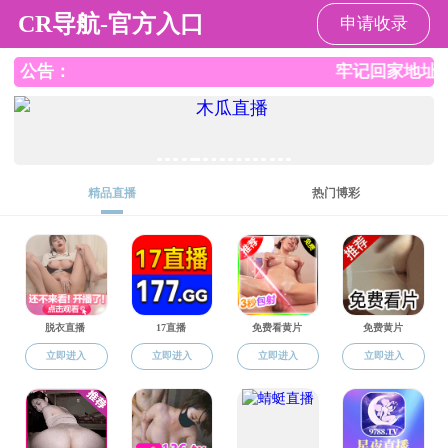
潘甜甜
潘甜甜
潘甜甜概况
机构设置
师资
学术报告