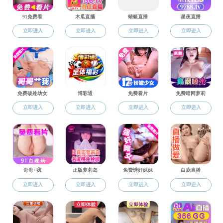
潘甜甜
>
学
Catching up with enzyme