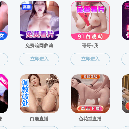
共产党廉洁自律准则》
共产党纪律处分条例》
川省纪委 四川省监察厅关于领导干部操办婚丧喜庆等事
平谈学党章、强党性，如何做一名合格党员？
报:干部为政莫忘三严三实 勿学水浒里的王伦
严三实"作风把全面深化改革推向前进