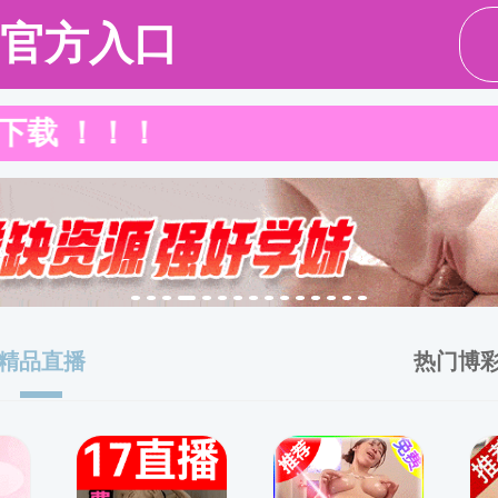
力量
人才培养
科学研究
学生工作