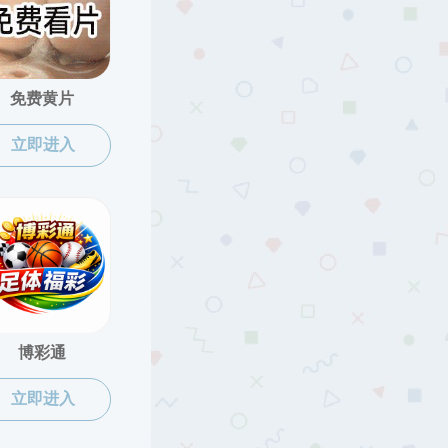
书班举行
2025-04-09
工作的意见》
2017-03-03
2016-12-01
2016-07-18
如问责一次
2016-03-30