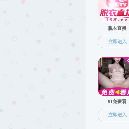
潘
党风
党纪学习教育
党的二十大专题
91制
党的十九大专题
中共中
党的十八大专题
探索自
党的群众路线
党风廉政建设
中共中
- 深度解读
把握运