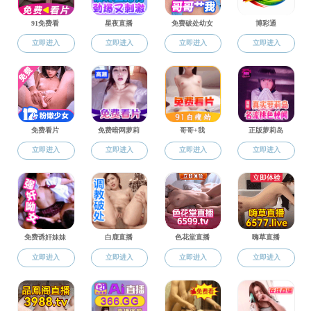
潘甜甜
>
党
党群工作
党建动态
理论学习
党风廉政
统战工作
离退休工作
标杆院系