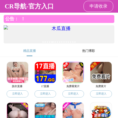
潘甜甜
潘甜甜
潘甜甜概况
机构设置
师资
党群工作